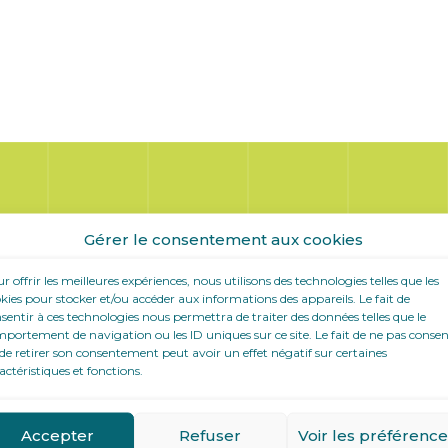
Gérer le consentement aux cookies
r offrir les meilleures expériences, nous utilisons des technologies telles que les
kies pour stocker et/ou accéder aux informations des appareils. Le fait de
sentir à ces technologies nous permettra de traiter des données telles que le
portement de navigation ou les ID uniques sur ce site. Le fait de ne pas consen
de retirer son consentement peut avoir un effet négatif sur certaines
actéristiques et fonctions.
Accepter
Refuser
Voir les préférenc
s avons appris de nombreuses choses sur les énergies, 